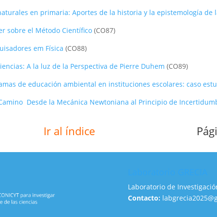
aturales en primaria: Aportes de la historia y la epistemología de l
ler sobre el Método Científico
(CO87)
uisadores em Física
(CO88)
iencias: A la luz de la Perspectiva de Pierre Duhem
(CO89)
amas de educación ambiental en instituciones escolares: caso est
l Camino Desde la Mecánica Newtoniana al Principio de Incertidum
Ir al índice
Pág
Laboratorio GRECIA
Laboratorio de Investigació
Contacto:
labgrecia2025@