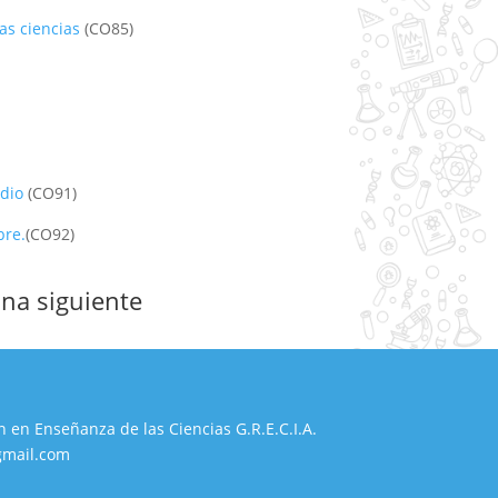
as ciencias
(CO85)
udio
(CO91)
bre.
(CO92)
ina siguiente
n en Enseñanza de las Ciencias G.R.E.C.I.A.
gmail.com