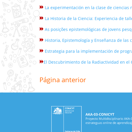
La experimentación en la clase de ciencias n
La Historia de la Ciencia: Experiencia de tal
As posições epistemológicas de jovens pesq
Historia, Epistemología y Enseñanza de las c
Estrategia para la implementación de progr
El Descubrimiento de la Radiactividad en e
Página anterior