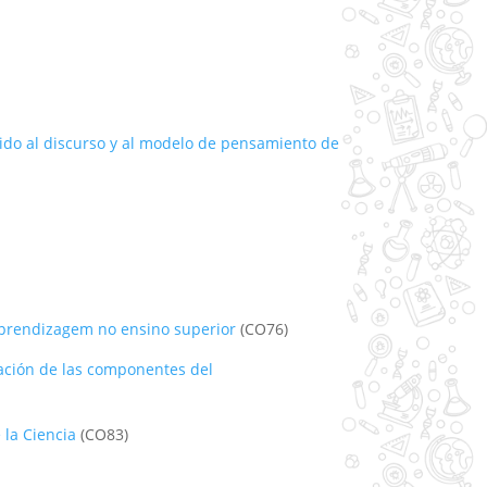
igido al discurso y al modelo de pensamiento de
aprendizagem no ensino superior
(CO76)
tación de las componentes del
la Ciencia
(CO83)