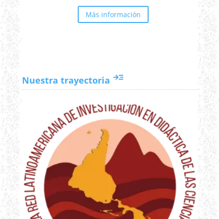
Más información
read_more
Nuestra trayectoria