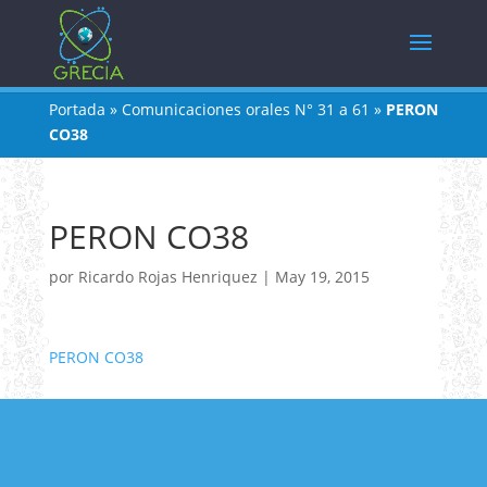
Portada
»
Comunicaciones orales N° 31 a 61
»
PERON
CO38
PERON CO38
por
Ricardo Rojas Henriquez
|
May 19, 2015
PERON CO38