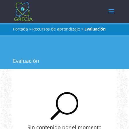
Portada
»
Recursos de aprendizaje
»
Evaluación
Evaluación
U
Sin contenido por el momento