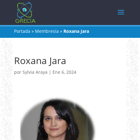
Portada
»
Membresía
»
Roxana Jara
Roxana Jara
por
Sylvia Araya
|
Ene 6, 2024