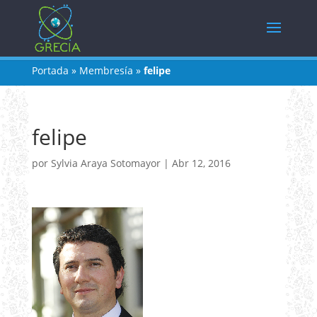
Portada
»
Membresía
»
felipe
felipe
por
Sylvia Araya Sotomayor
|
Abr 12, 2016