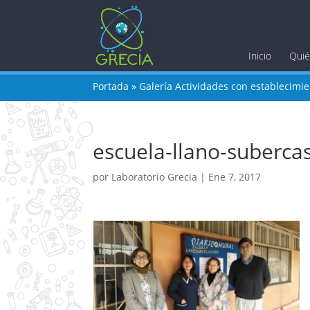
Inicio
Qui
Portada
»
Galería Actividades con establecimi
escuela-llano-suberc
por
Laboratorio Grecia
|
Ene 7, 2017