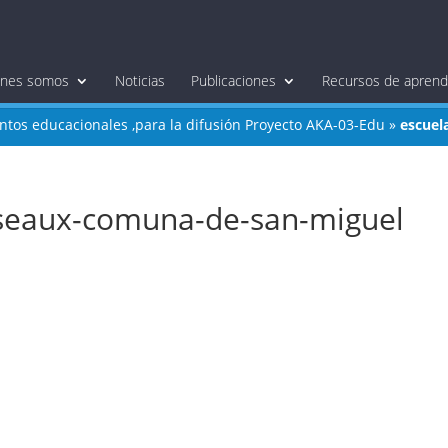
énes somos
Noticias
Publicaciones
Recursos de aprendi
entos educacionales ,para la difusión Proyecto AKA-03-Edu
»
escuel
aseaux-comuna-de-san-miguel