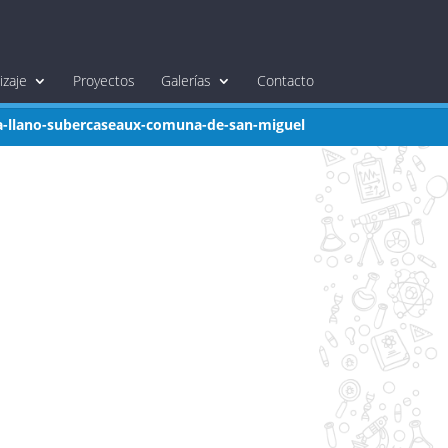
zaje
Proyectos
Galerías
Contacto
a-llano-subercaseaux-comuna-de-san-miguel