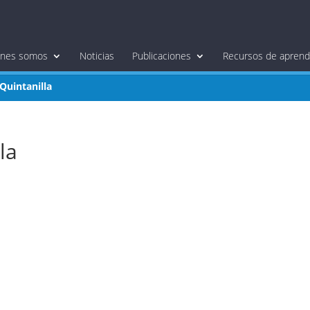
énes somos
Noticias
Publicaciones
Recursos de aprendi
Quintanilla
la