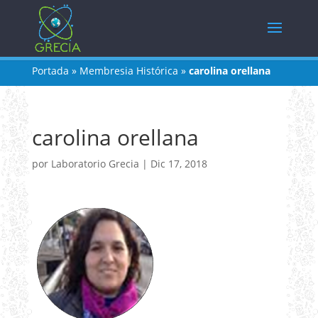
Portada
»
Membresia Histórica
»
carolina orellana
carolina orellana
por
Laboratorio Grecia
|
Dic 17, 2018