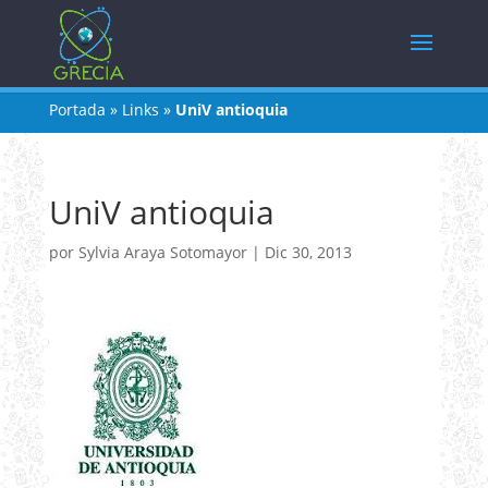
Portada
»
Links
»
UniV antioquia
UniV antioquia
por
Sylvia Araya Sotomayor
|
Dic 30, 2013