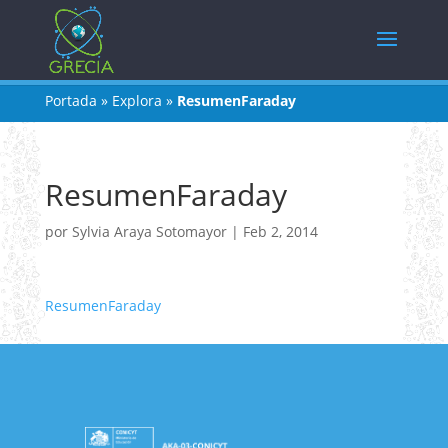
Portada
»
Explora
»
ResumenFaraday
ResumenFaraday
por
Sylvia Araya Sotomayor
|
Feb 2, 2014
ResumenFaraday