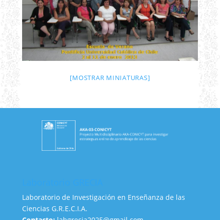
[MOSTRAR MINIATURAS]
Laboratorio GRECIA
Laboratorio de Investigación en Enseñanza de las
Ciencias G.R.E.C.I.A.
Contacto:
labgrecia2025@gmail.com