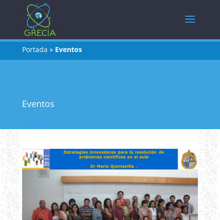
Portada
»
Eventos
Eventos
⬅ Volver