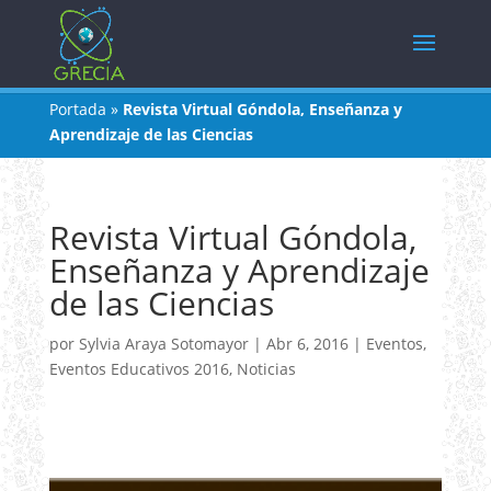
Portada
»
Revista Virtual Góndola, Enseñanza y
Aprendizaje de las Ciencias
Revista Virtual Góndola,
Enseñanza y Aprendizaje
de las Ciencias
por
Sylvia Araya Sotomayor
|
Abr 6, 2016
|
Eventos
,
Eventos Educativos 2016
,
Noticias