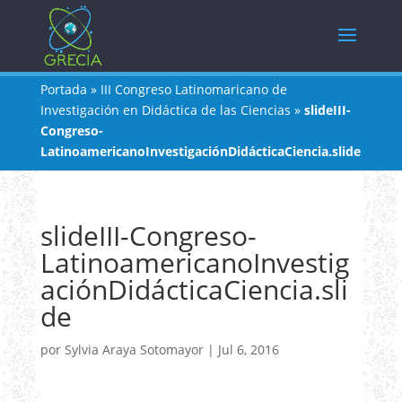
Portada
»
III Congreso Latinomaricano de
Investigación en Didáctica de las Ciencias
»
slideIII-
Congreso-
LatinoamericanoInvestigaciónDidácticaCiencia.slide
slideIII-Congreso-
LatinoamericanoInvestig
aciónDidácticaCiencia.sli
de
por
Sylvia Araya Sotomayor
|
Jul 6, 2016