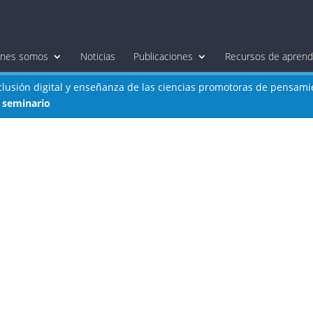
énes somos
Noticias
Publicaciones
Recursos de aprendi
nclusión digital y enseñanza de las ciencias promotoras de pensam
a seminario