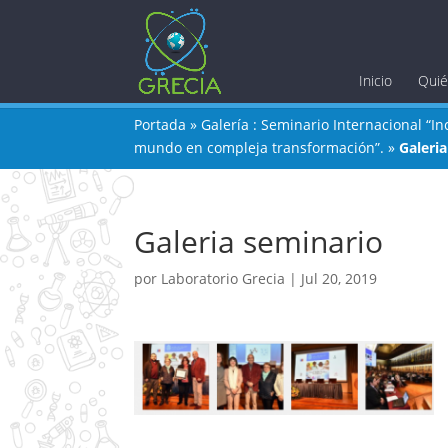
Inicio
Qui
Portada
»
Galería : Seminario Internacional “I
mundo en compleja transformación”.
»
Galeri
Galeria seminario
por
Laboratorio Grecia
|
Jul 20, 2019