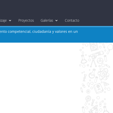
zaje
Proyectos
Galerías
Contacto
iento competencial, ciudadanía y valores en un