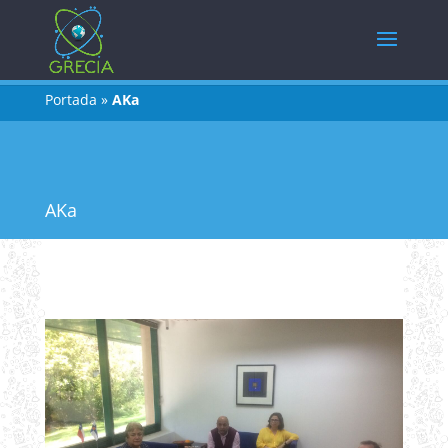
Portada
»
AKa
AKa