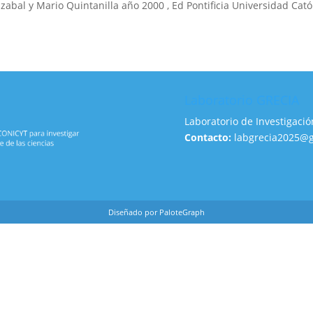
abal y Mario Quintanilla año 2000 , Ed Pontificia Universidad Cató
Laboratorio GRECIA
Laboratorio de Investigació
Contacto:
labgrecia2025@
Diseñado por PaloteGraph