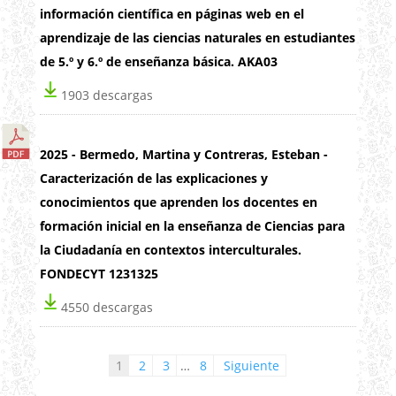
información científica en páginas web en el
aprendizaje de las ciencias naturales en estudiantes
de 5.º y 6.º de enseñanza básica. AKA03
1903 descargas
2025 - Bermedo, Martina y Contreras, Esteban -
Caracterización de las explicaciones y
conocimientos que aprenden los docentes en
formación inicial en la enseñanza de Ciencias para
la Ciudadanía en contextos interculturales.
FONDECYT 1231325
4550 descargas
Paginación de entradas
1
2
3
…
8
Siguiente