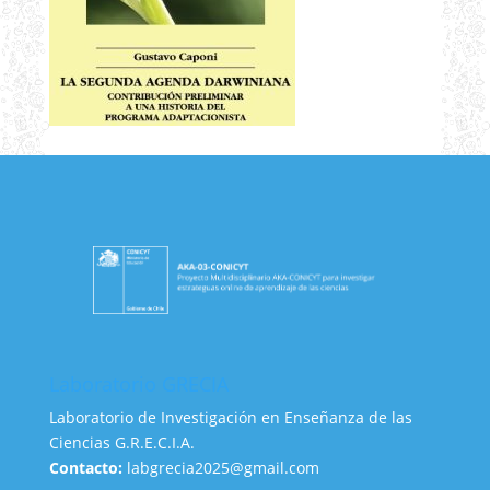
Laboratorio GRECIA
Laboratorio de Investigación en Enseñanza de las
Ciencias G.R.E.C.I.A.
Contacto:
labgrecia2025@gmail.com