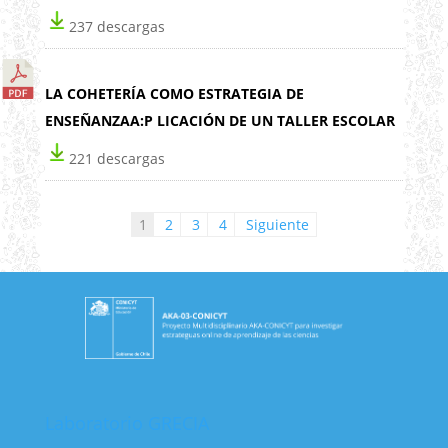
237 descargas
LA COHETERÍA COMO ESTRATEGIA DE
ENSEÑANZAA:P LICACIÓN DE UN TALLER ESCOLAR
221 descargas
Paginación de entradas
1
2
3
4
Siguiente
Laboratorio GRECIA